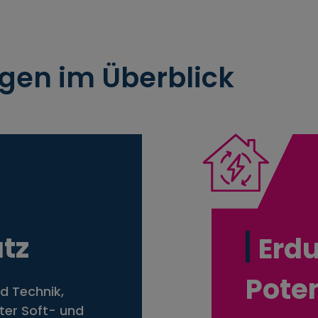
gen im Überblick
utz
Erd
Poten
d Technik,
ter Soft- und