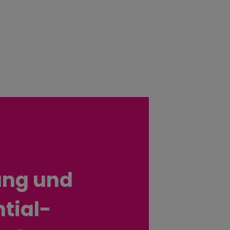
ung und
tial­