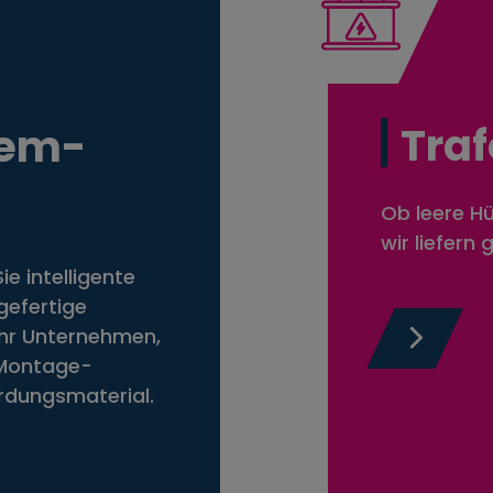
Traf
tem­
Ob leere Hü
wir liefern
 intelligente
efertige
Ihr Unternehmen,
-Montage-
dungsmaterial.