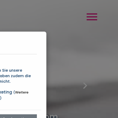
 Sie unsere
haben zudem die
nicht.
keting
(
Weitere
)
zlösungen vom