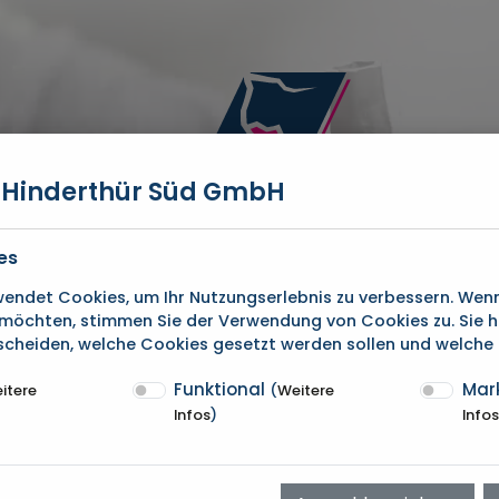
F. Hinderthür Süd GmbH
es
endet Cookies, um Ihr Nutzungserlebnis zu verbessern. Wenn
möchten, stimmen Sie der Verwendung von Cookies zu. Sie 
scheiden, welche Cookies gesetzt werden sollen und welche 
BLITZSCHUTZ
Funktional
Mar
itere
(
Weitere
Infos
)
Infos
 und umfassende Blitzschut