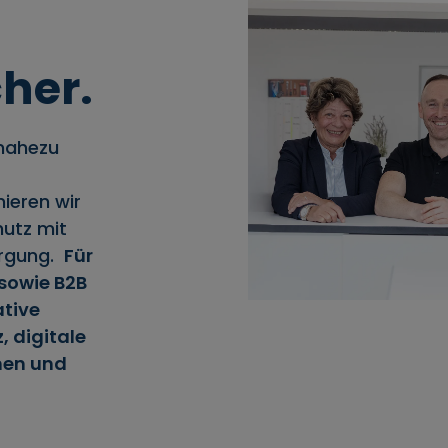
cher.
 nahezu
ieren wir
utz mit
orgung.
Für
sowie B2B
ative
, digitale
nen und