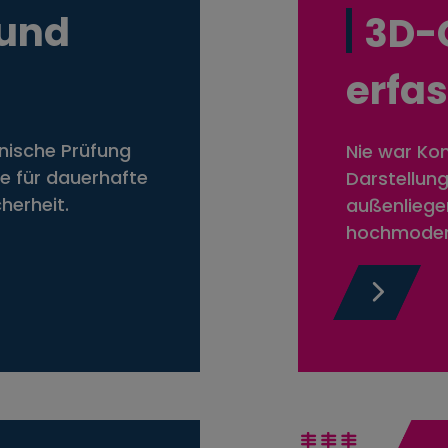
 und
3D-
erfa
nische Prüfung
Nie war Kom
ge für dauerhafte
Darstellun
herheit.
außenliege
hochmoder